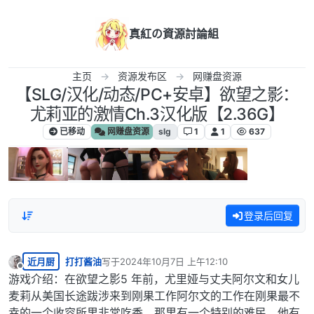
跳转至内容
真紅の資源討論組
主页
资源发布区
网赚盘资源
【SLG/汉化/动态/PC+安卓】欲望之影：
尤莉亚的激情Ch.3汉化版【2.36G】
已移动
网赚盘资源
slg
1
1
637
登录后回复
近月厨
打打酱油
写于
2024年10月7日 上午12:10
最后由 编辑
离线
游戏介绍：在欲望之影5 年前，尤里娅与丈夫阿尔文和女儿
麦莉从美国长途跋涉来到刚果工作阿尔文的工作在刚果最不
幸的一个收容所里非常吃香，那里有一个特别的难民，他有