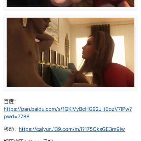
百度：
https://pan.baidu.com/s/1QKlVyBcHG92J_tEqzV7IPw?
pwd=7788
移动：
https://caiyun.139.com/m/i?175CksGE3m9Iw