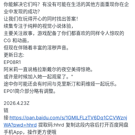
你能解决它们吗？有没有可能在生活的其他方面重现你在企
业中发现的成功？
让我们在玩得开心的同时找出答案！
续集专注于纯粹的视觉小说体验，
主要关注故事，游戏配备了你们都喜欢的同样令人惊叹的
CG 和动画，
但现在伴随着丰富的淫秽声音。
更新日志:
EP08R1
阿米莉一直说格拉斯戴尔的夜空美得惊艳。
或许是时候加入她一起观星了。"
途中你可能还会有时间与克里斯汀和莉维娅一起玩乐。
EP01简介部分略有调整。
2026.4.23Z
链
接:
https://pan.baidu.com/s/1GMlLFLzTV6Dq1CCVWznj
WA?pwd=hhrd
提取码:hhrd 复制这段内容后打开百度网盘
手机App，操作更方便哦