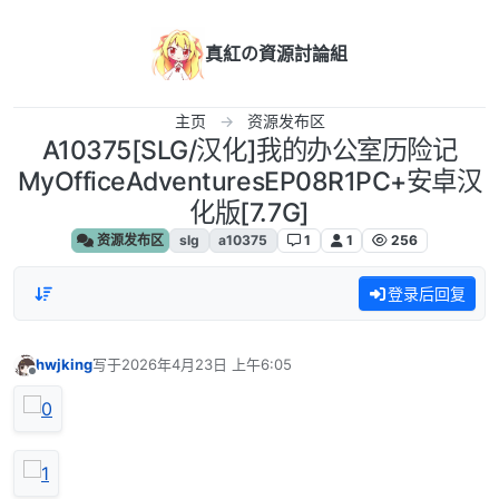
跳转至内容
真紅の資源討論組
主页
资源发布区
A10375[SLG/汉化]我的办公室历险记
MyOfficeAdventuresEP08R1PC+安卓汉
化版[7.7G]
资源发布区
slg
a10375
1
1
256
登录后回复
hwjking
写于
2026年4月23日 上午6:05
最后由 编辑
离线