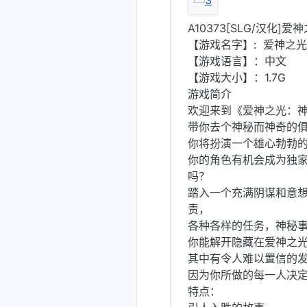
A10373[SLG/汉化]爱神
【游戏名字】: 爱神之光：神
【游戏语言】：中文
【游戏大小】：1.7G
游戏简介
欢迎来到《爱神之光：
带你去个神秘而神奇的
你将扮演一个雄心勃勃
你的角色有机会成为独
吗？
踏入一个充满阴谋和意
责，
各种各样的任务，神秘
你能解开隐藏在爱神之
其中有令人难以置信的
因为你所做的每一人决
特点：