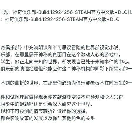
之光：神奇俱乐部-Build.12924256-STEAM官方中文版+DLC[1.
奇俱乐部-Build.12924256-STEAM官方中文版+DLC
神奇俱乐部》中充满阴谋和不可思议冒险的世界部视觉小说。
俱乐部，在那里摄开神秘的真面目在这个激动人心的游戏中，
的学生，他正走向未知的世界，却发现自己处于未知事件的中心
家俱乐部的助理经理但他能应付这个神秘机构的阴影下所揭示的
想不到的曲折的世界，在那里你必须为俱乐部老板不在时发生的
事件和试图理解奇怪现象使这款游戏变得不可预测和令人兴奋
光阴影中的谜题吗还是你会深入研究这个世界，
发现和不可预测的情节转折？做出你的选择，
定都会影响故事的发展以及你与其他角色的关系