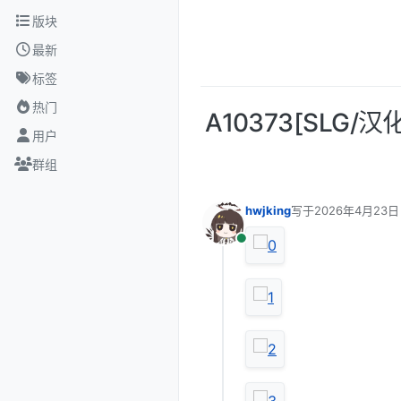
跳转至内容
版块
最新
标签
热门
A10373[SLG/
用户
群组
hwjking
写于
2026年4月23日
最后由 编辑
在线