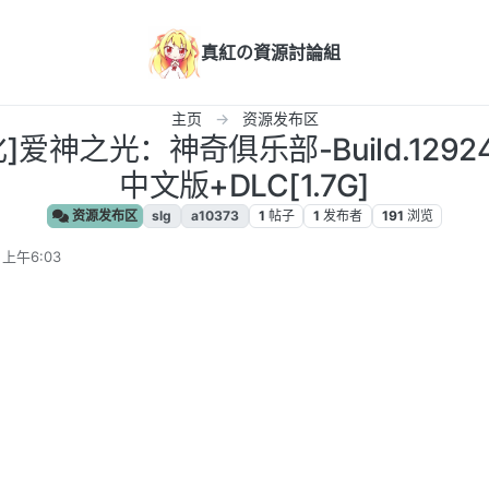
真紅の資源討論組
主页
资源发布区
汉化]爱神之光：神奇俱乐部-Build.1292
中文版+DLC[1.7G]
资源发布区
slg
a10373
1
帖子
1
发布者
191
浏览
 上午6:03