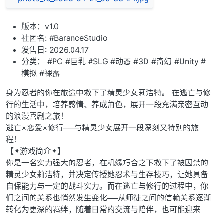
版本：v1.0
社团名: #BaranceStudio
发售日: 2026.04.17
分类： #PC #巨乳 #SLG #动态 #3D #奇幻 #Unity #
模拟 #裸露
身为忍者的你在旅途中救下了精灵少女莉洁特。 在逃亡与修
行的生活中，培养感情、养成角色，展开一段充满亲密互动
的浪漫喜剧之旅！
逃亡×恋爱×修行──与精灵少女展开一段深刻又特别的旅
程！
【✦游戏简介✦】
你是一名实力强大的忍者，在机缘巧合之下救下了被囚禁的
精灵少女莉洁特，并决定传授她忍术与生存技巧，让她具备
自保能力与一定的战斗实力。而在逃亡与修行的过程中，你
们之间的关系也悄然发生变化──从师徒之间的信赖关系逐渐
转化为更深的羁绊，随着日常的交流与陪伴，也可能迎来