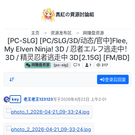
跳转至内容
真紅の資源討論組
主页
资源发布区
网赚盘资源
[PC-SLG] [PC/SLG/3D/动态/官中]Flee,
My Elven Ninja! 3D / 忍者エルフ逃走中！
3D / 精灵忍者逃走中 3D[2.15G] [FM/BD]
网赚盘资源
[pc-slg]
1
1
217
登录后回复
key
老王老王123123
写于
2026年4月22日 上午2:01
老
最后由 编辑
离线