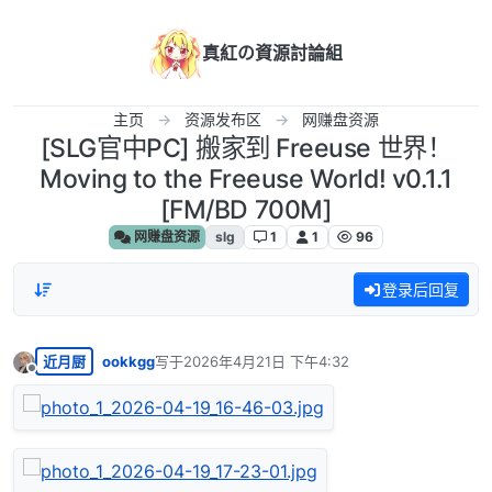
跳转至内容
真紅の資源討論組
主页
资源发布区
网赚盘资源
[SLG官中PC] 搬家到 Freeuse 世界！
Moving to the Freeuse World! v0.1.1
[FM/BD 700M]
网赚盘资源
slg
1
1
96
登录后回复
近月厨
ookkgg
写于
2026年4月21日 下午4:32
最后由 编辑
离线