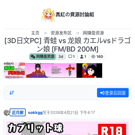
跳转至内容
真紅の資源討論組
主页
资源发布区
网赚盘资源
[3D日文PC] 青蛙 vs 龙娘 カエルvsドラゴ
ン娘 [FM/BD 200M]
网赚盘资源
3d
1
1
160
登录后回复
近月厨
ookkgg
写于
2026年4月21日 下午4:17
最后由 编辑
在线