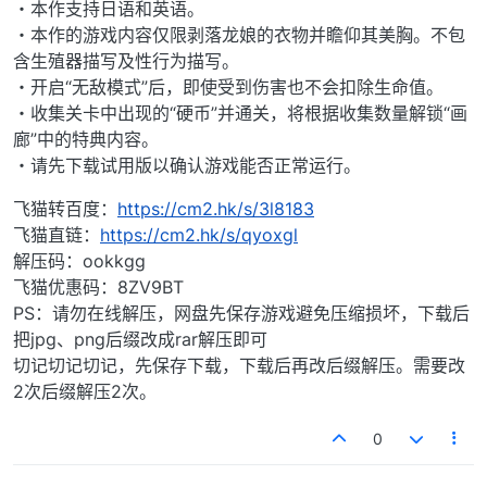
・本作支持日语和英语。
・本作的游戏内容仅限剥落龙娘的衣物并瞻仰其美胸。不包
含生殖器描写及性行为描写。
・开启“无敌模式”后，即使受到伤害也不会扣除生命值。
・收集关卡中出现的“硬币”并通关，将根据收集数量解锁“画
廊”中的特典内容。
・请先下载试用版以确认游戏能否正常运行。
飞猫转百度：
https://cm2.hk/s/3l8183
飞猫直链：
https://cm2.hk/s/qyoxgl
解压码：ookkgg
飞猫优惠码：8ZV9BT
PS：请勿在线解压，网盘先保存游戏避免压缩损坏，下载后
把jpg、png后缀改成rar解压即可
切记切记切记，先保存下载，下载后再改后缀解压。需要改
2次后缀解压2次。
0