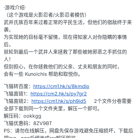
·游戏介绍·
（这个游戏是火影忍者/火影忍者模仿）
武井氏族百年来过着正常的平民生活，但他们的宿敌终于来
袭，
为实现她的目标毫不留情，现在得知家人对你隐瞒的事情
后，
就轮到最后一个武井人来拯救了那些被她邪恶之手抓住的
人！
但别担心，在你拯救他们的父亲、丈夫和朋友的同时，
会有一些 Kunoichis 帮助和取悦你。
飞猫转百度：
https://cm1.hk/s/8kmdip
飞猫直链1：
https://cm2.hk/s/py7gr2
飞猫直链2：
https://cm1.hk/s/ph9id5
2个文件分卷需要
全部下载到同一个文件夹里，解压一个即可。
解压码：ookkgg
飞猫优惠码：8ZV9BT
PS：请勿在线解压，网盘先保存游戏避免压缩损坏，下载后