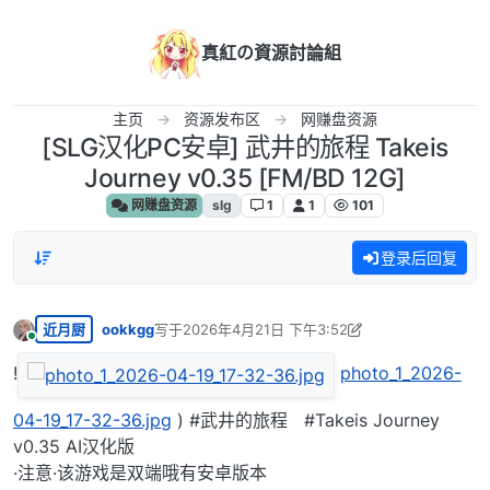
跳转至内容
真紅の資源討論組
主页
资源发布区
网赚盘资源
[SLG汉化PC安卓] 武井的旅程 Takeis
Journey v0.35 [FM/BD 12G]
网赚盘资源
slg
1
1
101
登录后回复
近月厨
ookkgg
写于
2026年4月21日 下午3:52
最后由 ookkgg 编辑
2026年4月21日 上午11:19
在线
!
photo_1_2026-
04-19_17-32-36.jpg
) #武井的旅程 #Takeis Journey
v0.35 AI汉化版
·注意·该游戏是双端哦有安卓版本