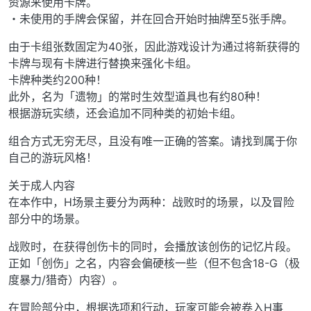
资源来使用卡牌。
・未使用的手牌会保留，并在回合开始时抽牌至5张手牌。
由于卡组张数固定为40张，因此游戏设计为通过将新获得的
卡牌与现有卡牌进行替换来强化卡组。
卡牌种类约200种！
此外，名为「遗物」的常时生效型道具也有约80种！
根据游玩实绩，还会追加不同种类的初始卡组。
组合方式无穷无尽，且没有唯一正确的答案。请找到属于你
自己的游玩风格！
关于成人内容
在本作中，H场景主要分为两种：战败时的场景，以及冒险
部分中的场景。
战败时，在获得创伤卡的同时，会播放该创伤的记忆片段。
正如「创伤」之名，内容会偏硬核一些（但不包含18-G（极
度暴力/猎奇）内容）。
在冒险部分中，根据选项和行动，玩家可能会被卷入H事