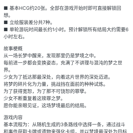
■ 基本HCG约20张。全部在游戏开始时即可直接解锁回
想。
■ 立绘服装差分共7种。
■ 单轮游玩时间最长约1小时。预计解锁所有结局大约需要6
小时左右。
故事梗概
从一场长梦中醒来，发现那里仍是梦境之中。
每前进一步都会变换姿态，充满了不讲理与混沌的梦之世
界。
少女为了抵达那最深处，向着这片世界的深处迈进。
将梦的碎片化为力量，挑战挡在面前的种种试炼。
为了获得宽恕，为了那不可饶恕的罪孽。
少女不断重复着这赎罪之梦。
愿你能亲眼见证，这场梦境最后的结局。
游戏内容
基本流程为：从随机生成的3条路线中选择一条，通过战斗
和事件获取卡牌或遗物来强化卡组，并以梦境最深处为目标