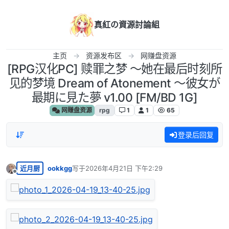
跳转至内容
真紅の資源討論組
主页
资源发布区
网赚盘资源
[RPG汉化PC] 赎罪之梦 ～她在最后时刻所
见的梦境 Dream of Atonement ～彼女が
最期に見た夢 v1.00 [FM/BD 1G]
网赚盘资源
rpg
1
1
65
登录后回复
近月厨
ookkgg
写于
2026年4月21日 下午2:29
最后由 编辑
离线