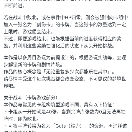
不断前进。
若在战斗中败北，或在事件中HP归零，则会被强制向卡组中
加入一张名为「创伤卡」的卡牌。当这张卡的数量达到一定
上限时，游戏便会结束。
不过，即便游戏结束，也能根据当前的进度获得相应的奖
励，并利用这些奖励在强化后的状态下从头开始挑战。
本作是以多周目游玩为前提设计的，根据游玩实绩等，会逐
步解锁新的卡牌和剧情片段。
作品的核心概念是「无论重复多少次都能乐在其中」。
请尽情享受这个每次挑战都会改变姿态、不可思议的梦境世
界吧。
关于战斗（卡牌游戏部分）
本作品与常见的卡组构筑型游戏不同，具有以下特征：
・卡组从一开始就是40张。当剩余牌库张数为0且无法再抽
牌时，即为败北。
・可将手牌转换为名为「Guts（毅力）」的资源，再消耗该