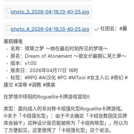
社团名：#麗
裏銅鑼竜
️名称：赎罪之梦 ～她在最后时刻所见的梦境～
️原名：Dream of Atonement ～彼女が最期に見た夢～
️版本：v1.00
️贩卖日：2026年04月17日 16时
️标签：#RPG #AI汉化 #PC #MTool #女主人公 #奇幻 #
援交 #凌辱 #调教 #换装
在梦境中徘徊的Roguelite卡牌游戏冒险!!
类型：面向成人的非对称卡组强化型Roguelite卡牌游戏。
※关于「卡组强化型」：由于不太确定「卡组张数固定且牌
库会抽干」这种设计是否能被称为「卡组构筑型」，所以为
了方便起见，这里使用了「卡组强化型」这个说法。