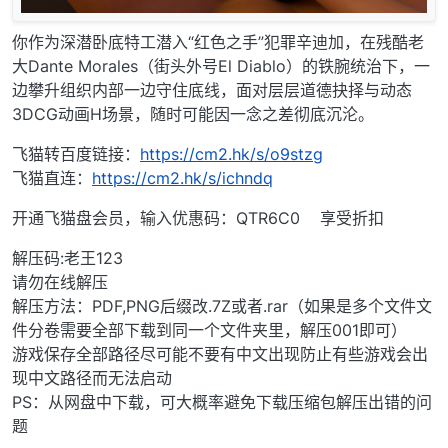
你作为深潜卧底特工潜入“红色之手”犯罪辛迪加，在残酷老
大Dante Morales（街头外号El Diablo）的铁腕统治下，一
边攀升组织内部一边守住底线，面对层层道德抉择与动态
3DCG动画H场景，随时可能因一念之差彻底沉沦。
飞猫转百度链接：
https://cm2.hk/s/o9stzg
飞猫直连：
https://cm2.hk/s/ichndq
开通飞猫盘会员，输入优惠码：QTR6C0 享受折扣
解压码:老王123
请勿在线解压
解压方法：PDF,PNG后缀改.7Z或者.rar（如果是多个文件文
件分卷需要全部下载到同一个文件夹里，解压001即可）
游戏保存全部路径尽可能不要有中文出现防止有些游戏会出
现中文路径而无法启动
PS：从网盘中下载，可大概率避免下载压缩包解压出错的问
题