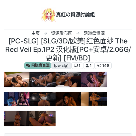
跳转至内容
真紅の資源討論組
主页
资源发布区
网赚盘资源
[PC-SLG] [SLG/3D/欧美]红色面纱 The
Red Veil Ep.1P2 汉化版[PC+安卓/2.06G/
更新] [FM/BD]
网赚盘资源
[pc-slg]
1
1
146