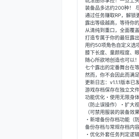
玩法由你掌控！一旦上
装备品多达约200种！
通过任务赚取RP，解锁
露出等级越高，等待你
从清纯到重口，全面覆
打造专属于你的最狂露
用约50项角色自定义选
膝下长度、童颜程度、
随心所欲地创造也可以
七个露出的定番舞台在等
然而，你不会因此而满
更新日志：v1.1.1版本已
游戏存档保存在独立文
功能优化・使用无限身
（防止误操作）・扩大
（可禁用服装的装备效果
・新增备份存档功能（
备份存档与常规存档内
・优化外套任务判定逻