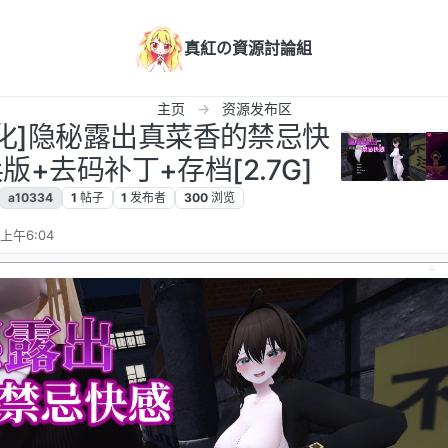
真紅の資源討論組
主页
资源发布区
G/汉化]隐秘露出真菜香的禁忌快
兵版+去码补丁+存档[2.7G]
a10334
1
帖子
1
发布者
300
浏览
 上午6:04