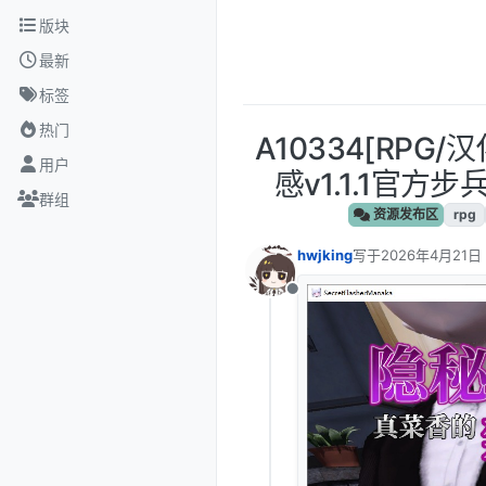
跳转至内容
版块
最新
标签
热门
A10334[RP
用户
感v1.1.1官方步
群组
资源发布区
rpg
hwjking
写于
2026年4月21日
最后由 编辑
离线