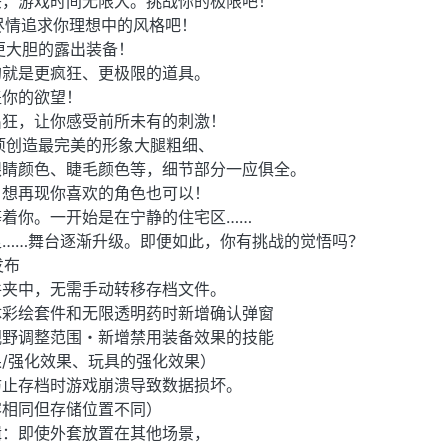
头，游戏时间无限大。挑战你的极限吧！
 尽情追求你理想中的风格吧！
更大胆的露出装备！
的就是更疯狂、更极限的道具。
盖你的欲望！
出狂，让你感受前所未有的刺激！
项创造最完美的形象大腿粗细、
眼睛颜色、睫毛颜色等，细节部分一应俱全。
！想再现你喜欢的角色也可以！
着你。一开始是在宁静的住宅区……
足……舞台逐渐升级。即便如此，你有挑战的觉悟吗？
发布
件夹中，无需手动转移存档文件。
体彩绘套件和无限透明药时新增确认弹窗
视野调整范围・新增禁用装备效果的技能
/强化效果、玩具的强化效果）
防止存档时游戏崩溃导致数据损坏。
容相同但存储位置不同）
辑：即使外套放置在其他场景，