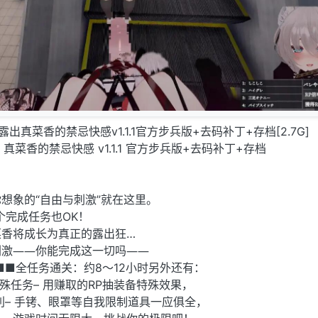
隐秘露出真菜香的禁忌快感v1.1.1官方步兵版+去码补丁+存档[2.7G]
真菜香的禁忌快感 v1.1.1 官方步兵版+去码补丁+存档
想象的“自由与刺激”就在这里。
个完成任务也OK！
菜香将成长为真正的露出狂…
刺激――你能完成这一切吗――
■■全任务通关：约8〜12小时另外还有：
殊任务– 用赚取的RP抽装备特殊效果，
有利– 手铐、眼罩等自我限制道具一应俱全，