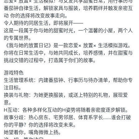
恋爱× 放置× 生活模拟！与女友共享甜蜜日常，用行事历与
番茄钟自律生活，解锁家具与服装，培养羁绊并触发亲密互
动 你的选择将改变故事走向。
令人期待的同居生活，即将展开——
这是一段属于你与她的甜蜜时光，一个温馨的小屋，两个人
的专属世界。
《我与她的放置日记》是一款恋爱× 放置× 生活模拟游戏。
你将在日常生活中，与她共同成长，培养感情，并在甜蜜与
挑战交错的过程中，打造属于你们的故事。
游戏特色
生活管理系统：内建番茄钟、行事历与待办清单，帮助你专
注目标。
换装与礼物：为她更换服装，或送上特别的礼物，展现爱
意。
H互动：各种多样化互动的H姿势将随着亲密度逐步解锁。
故事分歧：热心房东、宅男邻居、体育系学长……谁会打破
你的平静？你的选择将改变未来。
她望着你，嘴角微微上扬。