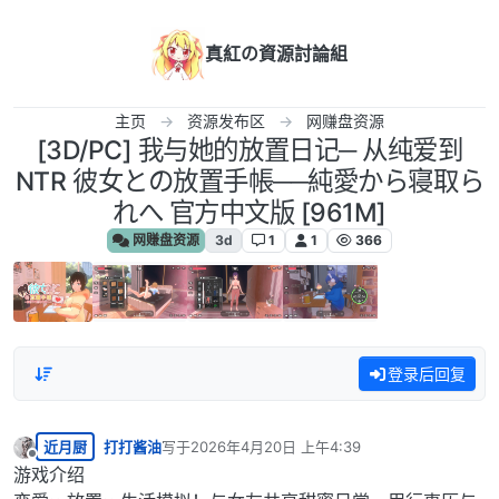
跳转至内容
真紅の資源討論組
主页
资源发布区
网赚盘资源
[3D/PC] 我与她的放置日记─ 从纯爱到
NTR 彼女との放置手帳──純愛から寝取ら
れへ 官方中文版 [961M]
网赚盘资源
3d
1
1
366
登录后回复
近月厨
打打酱油
写于
2026年4月20日 上午4:39
最后由 编辑
离线
游戏介绍