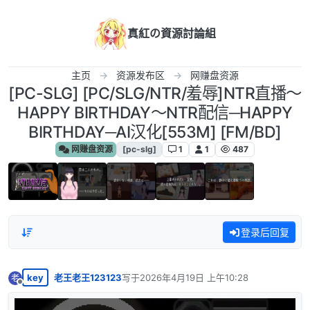
跳转至内容
真紅の資源討論組
主页
资源发布区
网赚盘资源
[PC-SLG] [PC/SLG/NTR/羞辱]NTR直播～
HAPPY BIRTHDAY～NTR配信─HAPPY
BIRTHDAY─AI汉化[553M] [FM/BD]
网赚盘资源
[pc-slg]
1
1
487
登录后回复
key
老王老王123123
写于
2026年4月19日 上午10:28
老
最后由 编辑
离线