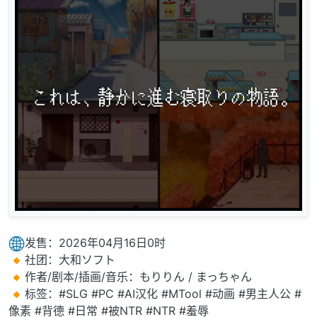
发售：2026年04月16日0时
社团：大和ソフト
作者/剧本/插画/音乐：もりりん / まっちゃん
标签：#SLG #PC #AI汉化 #MTool #动画 #男主人公 #
像素 #背德 #日常 #被NTR #NTR #羞辱