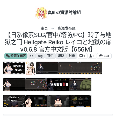
跳转至内容
真紅の資源討論組
主页
资源发布区
【日系像素SLG/官中/塔防/PC】玲子与地
狱之门 Hellgate Reiko レイコと地獄の扉
v0.6.8 官方中文版【656M】
资源发布区
pc
slg
官中
塔防
射击
1
1
331