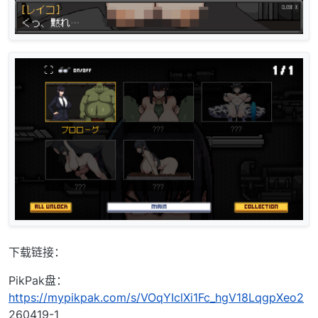
下载链接：
PikPak盘：
https://mypikpak.com/s/VOqYIclXi1Fc_hgV18LqgpXeo2
260419-1