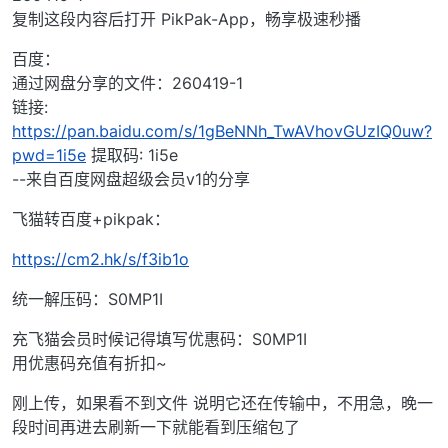
复制这段内容后打开 PikPak-App，畅享极速秒播
百度：
通过网盘分享的文件：260419-1
链接:
https://pan.baidu.com/s/1gBeNNh_TwAVhovGUzIQ0uw?
pwd=1i5e
提取码: 1i5e
--来自百度网盘超级会员v1的分享
飞猫转百度+pikpak：
https://cm2.hk/s/f3ib1o
统一解压码：S0MP1I
充飞猫会员时候记得填写优惠码：S0MP1I
用优惠码充值有折扣~
刚上传，如果看不到文件 说明它还在传输中，不用急，晚一
段时间再进去刷新一下就能看到压缩包了