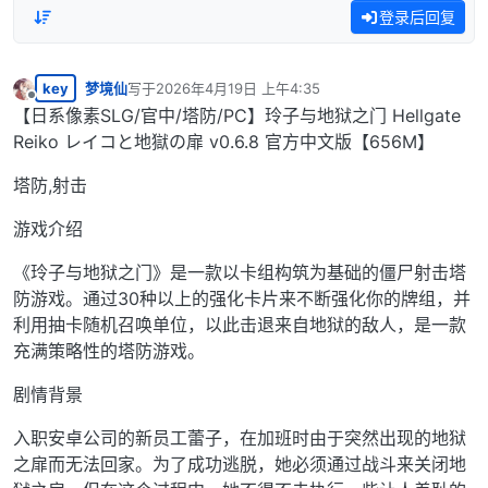
登录后回复
key
梦境仙
写于
2026年4月19日 上午4:35
最后由 编辑
离线
【日系像素SLG/官中/塔防/PC】玲子与地狱之门 Hellgate
Reiko レイコと地獄の扉 v0.6.8 官方中文版【656M】
塔防,射击
游戏介绍
《玲子与地狱之门》是一款以卡组构筑为基础的僵尸射击塔
防游戏。通过30种以上的强化卡片来不断强化你的牌组，并
利用抽卡随机召唤单位，以此击退来自地狱的敌人，是一款
充满策略性的塔防游戏。
剧情背景
入职安卓公司的新员工蕾子，在加班时由于突然出现的地狱
之扉而无法回家。为了成功逃脱，她必须通过战斗来关闭地