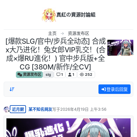
跳转至内容
真紅の資源討論組
主页
资源发布区
[爆款SLG/官中/步兵全动态] 合成
x大乃进化！兔女郎VIP乳交！(合
成×爆RU進化！) 官中步兵版+全
CG [380M/新作/全CV]
资源发布区
slg
1
1
252
登录后回复
近月厨
某不知名网友
写于
2026年4月19日 上午3:56
最后由 编辑
离线