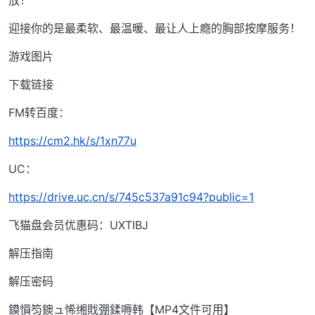
放！
迎接你的是最柔软、最温暖、最让人上瘾的胸部按摩服务！
游戏图片
下载链接
FM转百度：
https://cm2.hk/s/1xn77u
UC：
https://drive.uc.cn/s/745c537a91c94?public=1
飞猫盘会员优惠码：UXTIBJ
解压指南
解压密码
鏌愪笉鐭ュ悕缃戝弸鍒嗕韩【MP4文件可用】