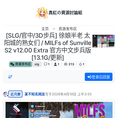
跳转至内容
真紅の資源討論組
主页
资源发布区
[SLG/官中/3D步兵] 徐娘半老 太
阳城的熟女们 / MILFs of Sunville
S2 v12.00 Extra 官方中文步兵版
[13.1G/更新]
资源发布区
slg
1
1
213
1
登录后回复
近月厨
某不知名网友
写于
2026年4月19日 上午3:55
最后由 编辑
离线