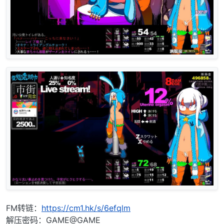
FM转链：
https://cm1.hk/s/6efqlm
解压密码：GAME@GAME