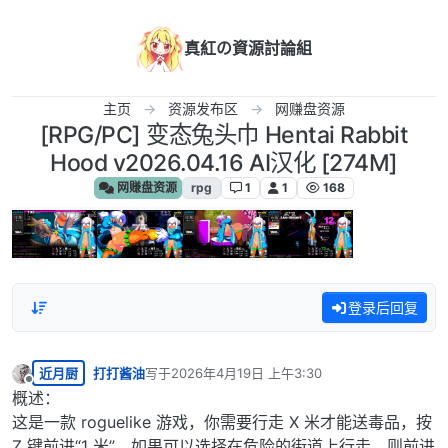
跳转至内容
真紅の資源討論組
主页
资源发布区
网赚盘资源
[RPG/PC] 变态兔头巾 Hentai Rabbit
Hood v2026.04.16 AI汉化 [274M]
网赚盘资源
rpg
1
1
168
登录后回复
近月厨
打打酱油
写于
2026年4月19日 上午3:30
最后由 编辑
离线
概述：
这是一款 roguelike 游戏，你需要行走 X 米才能送毒品，按
Z 键前进“1 米”，如果可以选择在危险的街道上行走，则前进