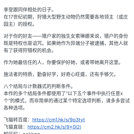
享受跟同伴相处的日子。
在17世纪初期，狩猎大型野生动物仍然需要各地领主（或庄
园主）的授权。
对于你的好友——猎户家的独生女索琳娜来说，猎户的身份
既是特权也是诅咒。如果她作为异端分子被逮捕，其他人就
有了获得狩猎权的机会。
作为她最信任的人，你要保护好她，或者带她离开这里。
施法者的特质，勤奋好学，好奇心旺盛，还有手够欠。
八个结局与计数器式的判断条件。
本作的多个结局条件都使用了"以下五个事件中执行任意x
个"的模式，而非简单的通过某个特定选项判断，请多多尝试
各种选项。
飞猫转百度：
https://cm1.hk/s/9q3tyt
飞猫直链：
https://cm2.hk/s/9x0l2j