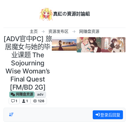
跳转至内容
真紅の資源討論組
主页
资源发布区
网赚盘资源
[ADV官中PC] 旅
居魔女与她的毕
业课题 The
Sojourning
Wise Woman’s
Final Quest
[FM/BD 2G]
网赚盘资源
adv
1
1
126
登录后回复