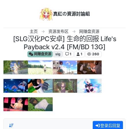
跳转至内容
真紅の資源討論組
主页
资源发布区
网赚盘资源
[SLG汉化PC安卓] 生命的回报 Life's
Payback v2.4 [FM/BD 13G]
网赚盘资源
slg
1
1
260
登录后回复