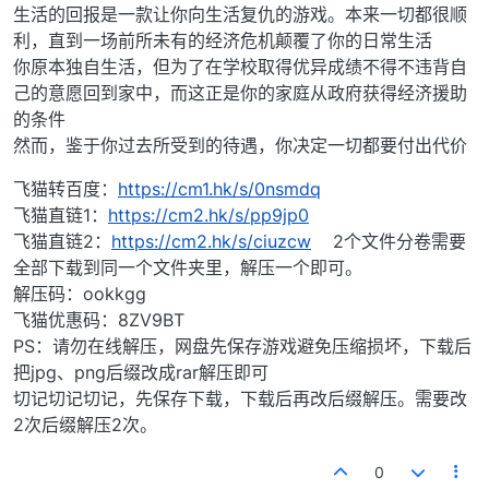
生活的回报是一款让你向生活复仇的游戏。本来一切都很顺
利，直到一场前所未有的经济危机颠覆了你的日常生活
你原本独自生活，但为了在学校取得优异成绩不得不违背自
己的意愿回到家中，而这正是你的家庭从政府获得经济援助
的条件
然而，鉴于你过去所受到的待遇，你决定一切都要付出代价
飞猫转百度：
https://cm1.hk/s/0nsmdq
飞猫直链1：
https://cm2.hk/s/pp9jp0
飞猫直链2：
https://cm2.hk/s/ciuzcw
2个文件分卷需要
全部下载到同一个文件夹里，解压一个即可。
解压码：ookkgg
飞猫优惠码：8ZV9BT
PS：请勿在线解压，网盘先保存游戏避免压缩损坏，下载后
把jpg、png后缀改成rar解压即可
切记切记切记，先保存下载，下载后再改后缀解压。需要改
2次后缀解压2次。
0