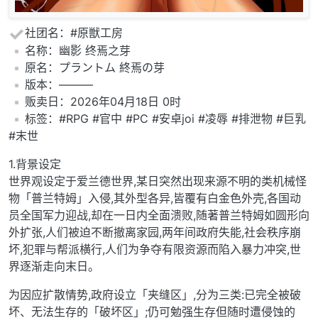
社团名：#原獣工房
️名称：幽影 终焉之芽
️原名：プラントム 終焉の芽
️版本：———
️贩卖日：2026年04月18日 0时
️标签：#RPG #官中 #PC #安卓joi #凌辱 #排泄物 #巨乳
#末世
1.背景设定
世界观设定于爱兰德世界,某日突然出现来源不明的类机械怪
物「普兰特姆」入侵,其外型各异,皆覆有白金色外壳,各国动
员全国军力迎战,却在一日内全面溃败,随著普兰特姆如圆形向
外扩张,人们被迫不断撤离家园,两年间政府失能,社会秩序崩
坏,犯罪与帮派横行,人们为争夺有限资源而陷入暴力冲突,世
界逐渐走向末日。
为因应扩散情势,政府设立「夹缝区」,分为三类:已完全被破
坏、无法生存的「破坏区」;仍可勉强生存但随时遭侵蚀的