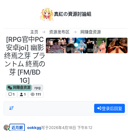
跳转至内容
真紅の資源討論組
主页
资源发布区
网赚盘资源
[RPG官中PC
安卓joi] 幽影
终焉之芽 プラ
ントム 終焉の
芽 [FM/BD
1G]
网赚盘资源
rpg
1
1
111
登录后回复
近月厨
ookkgg
写于
2026年4月18日 下午8:12
最后由 编辑