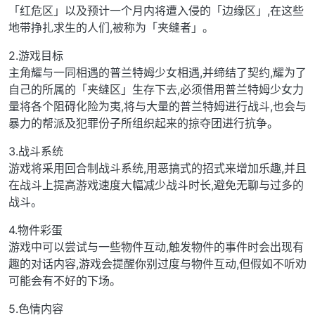
「红危区」以及预计一个月内将遭入侵的「边缘区」,在这些
地带挣扎求生的人们,被称为「夹缝者」。
2.游戏目标
主角耀与一同相遇的普兰特姆少女相遇,并缔结了契约,耀为了
自己的所属的「夹缝区」生存下去,必须借用普兰特姆少女力
量将各个阻碍化险为夷,将与大量的普兰特姆进行战斗,也会与
暴力的帮派及犯罪份子所组织起来的掠夺团进行抗争。
3.战斗系统
游戏将采用回合制战斗系统,用恶搞式的招式来增加乐趣,并且
在战斗上提高游戏速度大幅减少战斗时长,避免无聊与过多的
战斗。
4.物件彩蛋
游戏中可以尝试与一些物件互动,触发物件的事件时会出现有
趣的对话内容,游戏会提醒你别过度与物件互动,但假如不听劝
可能会有不好的下场。
5.色情内容