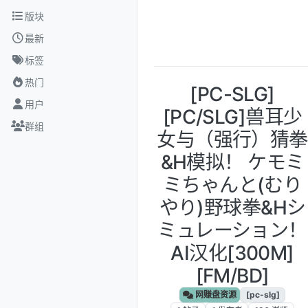
跳转至内容
版块
最新
标签
热门
[PC-SLG]
用户
[PC/SLG]兽耳少
群组
女与（强行）猜拳
&H模拟！ ケモミ
ミちゃんと(むり
やり)野球拳&Hシ
ミュレーション！
AI汉化[300M]
[FM/BD]
网赚盘资源
[pc-slg]