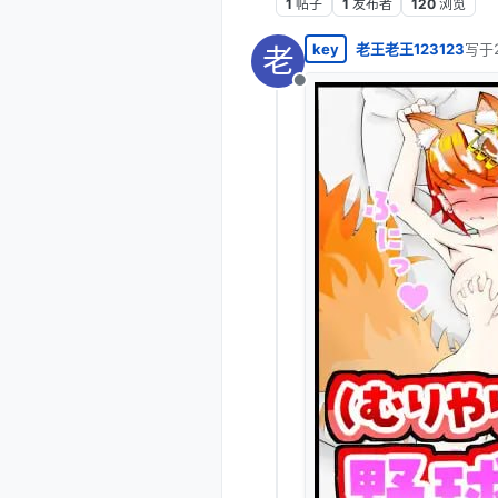
1
帖子
1
发布者
120
浏览
key
老王老王123123
写于
老
最后
离线