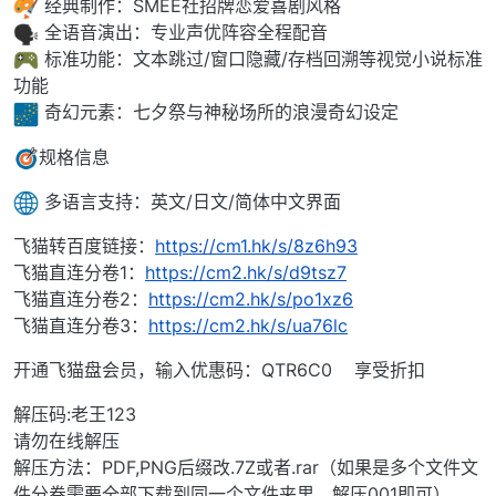
经典制作：SMEE社招牌恋爱喜剧风格
全语音演出：专业声优阵容全程配音
标准功能：文本跳过/窗口隐藏/存档回溯等视觉小说标准
功能
奇幻元素：七夕祭与神秘场所的浪漫奇幻设定
规格信息
多语言支持：英文/日文/简体中文界面
飞猫转百度链接：
https://cm1.hk/s/8z6h93
飞猫直连分卷1：
https://cm2.hk/s/d9tsz7
飞猫直连分卷2：
https://cm2.hk/s/po1xz6
飞猫直连分卷3：
https://cm2.hk/s/ua76lc
开通飞猫盘会员，输入优惠码：QTR6C0 享受折扣
解压码:老王123
请勿在线解压
解压方法：PDF,PNG后缀改.7Z或者.rar（如果是多个文件文
件分卷需要全部下载到同一个文件夹里，解压001即可）