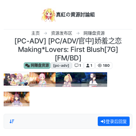
跳转至内容
真紅の資源討論組
主页
资源发布区
网赚盘资源
[PC-ADV] [PC/ADV/官中]娇羞之恋
Making*Lovers: First Blush[7G]
[FM/BD]
网赚盘资源
[pc-adv]
1
1
180
登录后回复