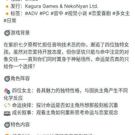
发行：Kagura Games & NekoNyan Ltd.
标签：#ADV #PC #官中 #视觉小说 #恋爱喜剧 #多女主
#日常
游戏背景
在紫织七夕祭帮忙担任音响技术员的你，邂逅了四位独特女
孩。虽然对恋爱持开放态度，但你坚信只能与命中注定的对
象交往——直到你们同时置身于神秘场所，命运是否真的只
给你一个选择？
角色阵容
四位女主：各具魅力的独特性格，与固执主角产生不同
化学反应
命运抉择：探讨命运是否如主角所想那般刻板沉重
成长叙事：观看主角如何重新思考命运与恋爱观念
特色内容