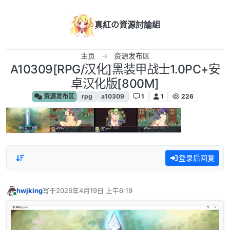
跳转至内容
真紅の資源討論組
主页
资源发布区
A10309[RPG/汉化]黑装甲战士1.0PC+安
卓汉化版[800M]
资源发布区
rpg
a10309
1
1
226
登录后回复
hwjking
写于
2026年4月19日 上午6:19
最后由 编辑
在线