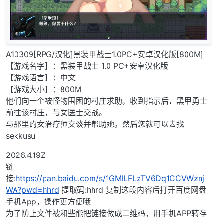
A10309[RPG/汉化]黑装甲战士1.0PC+安卓汉化版[800M]
【游戏名字】：黑装甲战士 1.0 PC+安卓汉化版
【游戏语言】：中文
【游戏大小】：800M
他们向一个被怪物围困的村庄求助。收到指示后，黑甲勇士
前往该村庄，与女医士交战。
与那里的女治疗师交谈并帮助她。然后您就可以去找
sekkusu
2026.4.19Z
链
接:
https://pan.baidu.com/s/1GMlLFLzTV6Dq1CCVWznj
WA?pwd=hhrd
提取码:hhrd 复制这段内容后打开百度网盘
手机App，操作更方便哦
为了防止文件被和些能把链接做成二维码，用手机APP转存