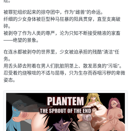
绘。
被罪犯组织起来的掠夺团中，作为“雌兽”的命运。
纤细的少女身体被巨型种马狂暴的阳具贯穿，直至支离破
碎。
被剥夺了作为人类的尊严，沦为只知不断接受精液的家畜
——绝望的景象。
在连水都被剥夺的世界里，少女被迫承担的残酷“清洁”任
务。
用舌头舔去附着在男人们肮脏阴茎上、散发恶臭的“污垢”。
忍受着灼烧喉咙的不适与屈辱，只为生存而吞咽污秽的卑微
姿态。