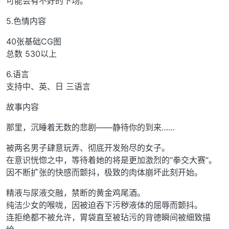
可能会有不好的下场。
5.色情内容
40张基础CG图
总数 530以上
6.语言
支持中、英、日 三语言
故事内容
那里，沉睡着无数的悲剧——静待你的到来……
被两名男子肆意玩弄、彻底开发殆尽的女子。
在意识恍惚之中，等待着她的将是更加激烈的“拳交大赛”。
因不断扩张的快感而颤抖，极致的肉体崩坏此刻开始。
精液与尿液交融，禁断的黄金鸡尾酒。
纯洁少女的喉咙，因被迫吞下污秽液体的屈辱而颤抖。
连拒绝都不被允许，胃袋直至被玷污的背德瞬间被细致描