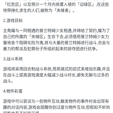
「红危区」以及预计一个月内将遭入侵的「边缘区」,在这些
地带挣扎求生的人们,被称为「夹缝者」。
2.游戏目标
主角耀与一同相遇的普兰特姆少女相遇,并缔结了契约,耀为了
自己的所属的「夹缝区」生存下去,必须借用普兰特姆少女力
量将各个阻碍化险为夷,将与大量的普兰特姆进行战斗,也会与
暴力的帮派及犯罪份子所组织起来的掠夺团进行抗争。
3.战斗系统
游戏将采用回合制战斗系统,用恶搞式的招式来增加乐趣,并且
在战斗上提高游戏速度大幅减少战斗时长,避免无聊与过多的
战斗。
4.物件彩蛋
游戏中可以尝试与一些物件互动,触发物件的事件时会出现有
趣的对话内容,游戏会提醒你别过度与物件互动,但假如不听劝