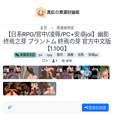
跳转至内容
真紅の資源討論組
主页
资源发布区
【日系RPG/官中/凌辱/PC+安卓joi】幽影
终焉之芽 プラントム 終焉の芽 官方中文版
【1.10G】
资源发布区
pc
rpg
官中
凌辱
巨乳
安卓joi
1
1
470
登录后回复