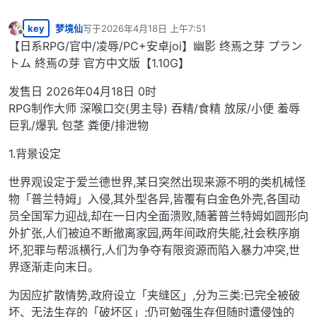
key
梦境仙
写于
2026年4月18日 上午7:51
最后由 编辑
离线
【日系RPG/官中/凌辱/PC+安卓joi】幽影 终焉之芽 プラン
トム 終焉の芽 官方中文版【1.10G】
发售日 2026年04月18日 0时
RPG制作大师 深喉口交(男主导) 吞精/食精 放尿/小便 羞辱
巨乳/爆乳 包茎 粪便/排泄物
1.背景设定
世界观设定于爱兰德世界,某日突然出现来源不明的类机械怪
物「普兰特姆」入侵,其外型各异,皆覆有白金色外壳,各国动
员全国军力迎战,却在一日内全面溃败,随著普兰特姆如圆形向
外扩张,人们被迫不断撤离家园,两年间政府失能,社会秩序崩
坏,犯罪与帮派横行,人们为争夺有限资源而陷入暴力冲突,世
界逐渐走向末日。
为因应扩散情势,政府设立「夹缝区」,分为三类:已完全被破
坏、无法生存的「破坏区」;仍可勉强生存但随时遭侵蚀的