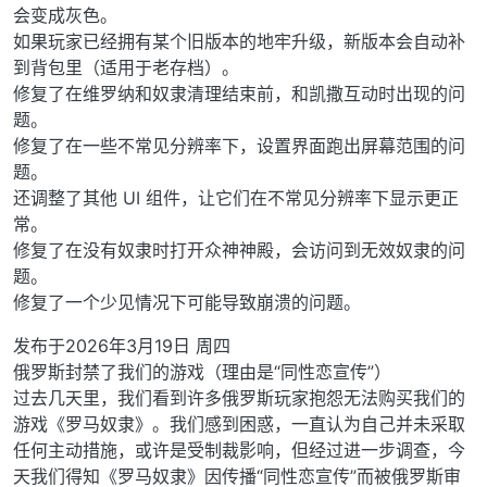
会变成灰色。
如果玩家已经拥有某个旧版本的地牢升级，新版本会自动补
到背包里（适用于老存档）。
修复了在维罗纳和奴隶清理结束前，和凯撒互动时出现的问
题。
修复了在一些不常见分辨率下，设置界面跑出屏幕范围的问
题。
还调整了其他 UI 组件，让它们在不常见分辨率下显示更正
常。
修复了在没有奴隶时打开众神神殿，会访问到无效奴隶的问
题。
修复了一个少见情况下可能导致崩溃的问题。
发布于2026年3月19日 周四
俄罗斯封禁了我们的游戏（理由是“同性恋宣传”）
过去几天里，我们看到许多俄罗斯玩家抱怨无法购买我们的
游戏《罗马奴隶》。我们感到困惑，一直认为自己并未采取
任何主动措施，或许是受制裁影响，但经过进一步调查，今
天我们得知《罗马奴隶》因传播“同性恋宣传”而被俄罗斯审