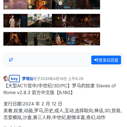
登录后回复
key
梦境仙
写于
2026年4月18日 上午6:28
最后由 编辑
离线
【大型ACT/官中/中世纪/3D/PC】罗马的奴隶 Slaves of
Rome v2.8.3 官方中文版【6.18G】
发行日期:2024 年 2 月 12 日
卖春,奴隶,动画,罗马,历史,成人,互动,选择取向,神话,3D,贸易,
恋爱模拟,沙盒,第三人称,中世纪,剧情丰富,奇幻,动作