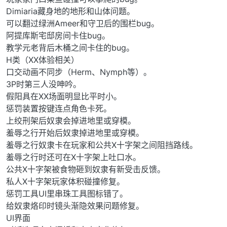
Dimiaria藏身地的地形和山体问题。
可以翻过绿洲Ameer和守卫后的围栏bug。
阿提库斯宅邸房间卡住bug。
教学元老背后木桶之间卡住的bug。
H类（XX体验相关）
口交动画不同步（Herm、Nymph等）。
3P时第三人没呻吟。
假阳具在XX场面明显比平时小。
惩罚装置按键连点角色卡死。
上绞刑架后奴隶会掉进地里或穿模。
羞辱之行开始后奴隶掉进地里或穿模。
羞辱之行奴隶卡在玩家和公共X十字架之间阻挡路线。
羞辱之行时还可在X十字架上吐口水。
公共X十字架被食物砸到奴隶有新受击反馈。
私人X十字架玩家体积碰撞修复。
惩罚工具UI里串珠工具图标错了。
给奴隶烙印时镜头渐隐效果问题修复。
UI界面