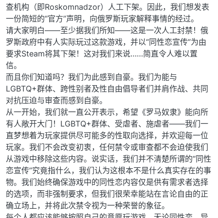
查机构（即Roskomnadzor）人工下架。因此，我们想发表
一份简短的“官方”声明，向俄罗斯玩家解释事情的经过。
请大家明白——至少据我们所知——这是一次人工封禁！俄
罗斯政府中有人实际玩过这款游戏，并以“同性恋宣传”为由
要求Steam将其下架！这对我们来说……简直令人难以置
信。
而且你们知道吗？我们为此感到自豪。我们为能与
LGBTQ+群体、跨性别者及性自由倡导者们并肩作战、共同
对抗压迫与审查而感到自豪。
从一开始，我们就一直公开表示，希望《罗马奴隶》能向所
有人敞开大门！LGBTQ+群体、受虐者、施虐者——我们一
直梦想着为玩家提供尽可能多的性取向选择，并欢迎每一位
玩家。我们不会改变初衷，任何禁令或审查都不会迫使我们
从游戏中移除这些内容。说实话，我们并不清楚所谓的“同性
恋宣传”究竟指什么，我们认为这根本不是什么真实存在的事
物。我们始终确保游戏中的同性恋内容仅是供有需求者选择
的选项，而非强制要求，但我们很荣幸能站在言论自由的正
确立场上，并将此次禁令视为一种荣誉的象征。
每个人都应该能够按照自己的意愿玩游戏。无论同性恋、异