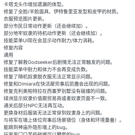
卡塔戈头巾增加遗漏的体型。
修复了全脸/半脸面具、伊特鲁里亚发型和皮甲的材质。
衣服预览图片更新。
部分市民日常动作更新（还会继续加）。
部分地牢奴隶的待机动作更新（还会继续加）。
技能菜单UI现在会显示动作耐力/体力消耗。
修复内容
通用
修复了解救Godseeker后剧情无法正常触发的问题。
技能菜单中耐力和体力不会再变成负数。
修复了随机奴隶脱衣服无法正常显示问题。
修复和Dimiara在快活屋完事后凯撒会出现的问题。
修复克利奥帕特拉在西塞罗别墅没有碰撞的问题。
绿洲显示奴隶价值跟贸易商或者奴隶页面不一致。
通关后部分NPC无法再互动。
更换身材后服装无法正常穿到奴隶身上的问题。
与将军在墙上体位完事后场景错位（身体和环境重叠）。
能跳到神庙外隐形墙上的bug。
玩家家门口某些碰撞可以攀爬的bug。