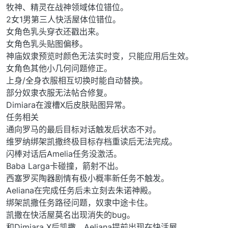
牧神、精灵在战神领域体位错位。
2女1男第三人快活屋体位错位。
女角色乳头穿衣还戳出来。
女角色乳头贴图偏移。
神庙奴隶预览时颜色无法实时变，只能应用后生效。
女角色其他小几何问题修正。
上身/全身衣服相互切换时能自动替换。
部分奴隶衣服无法帖合修复。
Dimiara在渡槽X后皮肤贴图异常。
任务相关
通向罗马的最后目标对话触发后状态不对。
维罗纳绑架凯撒终极目标存档重读后无法完成。
闪棒对话后Amelia任务没激活。
Baba Larga卡碰撞，箭射不出。
西塞罗买陶器剧情有极小概率新任务不触发。
Aeliana在完成任务后未立刻去朱诺神殿。
绑架凯撒任务路径问题，奴隶中途卡住。
凯撒在快活屋莫名出现消失的bug。
和Dimiara X后凯撒、Aeliana提前出现在快活屋。