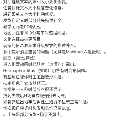
对话选项文本闪烁和大小变化修复。
任务目标文本大小反复变化修复。
惩罚菜单文本大小抖动修复。
发型自定义时部分缺失描述补全。
教学习元老POI修正。
地图UI在非16:9分辨率时遮挡问题。
文化选择高亮更醒目。
玩家的信息界面里升级奴隶的描述补全。
多个提示消息重叠的问题（尤其是Maximus六连鞭时）。
画面（视觉/特效）
进入别墅动画时代器官（你懂的）露出。
Hermaphroditus（扶她）阴茎有时变形问题。
有些角色裸体时生殖器变形问题。
扶她角色Ting皮肤修正。
切换第一人称时部分衣服还显示。
撸药失效后H场景衣服穿回去问题。
光身药进出地牢后男性生殖器不显示正常问题。
切换视角模式时头发和头饰显示Bug。
斗士头盔部分造型H场景还露出。