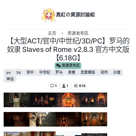
跳转至内容
真紅の資源討論組
主页
资源发布区
【大型ACT/官中/中世纪/3D/PC】罗马的
奴隶 Slaves of Rome v2.8.3 官方中文版
【6.18G】
资源发布区
pc
3d
官中
中世纪
罗马
卖春
恋爱模拟
动作
沙盒
神话
1
1
618