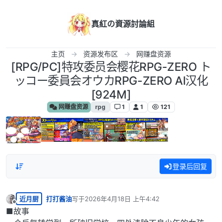
跳转至内容
真紅の資源討論組
主页
资源发布区
网赚盘资源
[RPG/PC]特攻委员会樱花RPG-ZERO ト
ッコー委員会オウカRPG-ZERO AI汉化
[924M]
网赚盘资源
rpg
1
1
121
登录后回复
近月厨
打打酱油
写于
2026年4月18日 上午4:42
最后由 编辑
离线
■故事