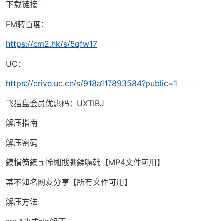
下载链接
FM转百度：
https://cm2.hk/s/5qfw17
UC：
https://drive.uc.cn/s/918a117893584?public=1
飞猫盘会员优惠码：UXTIBJ
解压指南
解压密码
鏌愪笉鐭ュ悕缃戝弸鍒嗕韩【MP4文件可用】
某不知名网友分享【所有文件可用】
解压方法