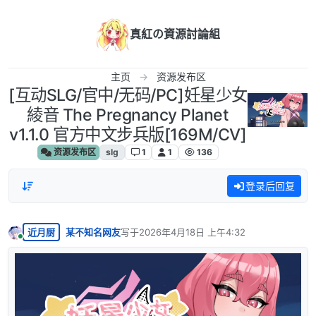
跳转至内容
真紅の資源討論組
主页
资源发布区
[互动SLG/官中/无码/PC]妊星少女
綾音 The Pregnancy Planet
v1.1.0 官方中文步兵版[169M/CV]
资源发布区
slg
1
1
136
登录后回复
近月厨
某不知名网友
写于
2026年4月18日 上午4:32
最后由 编辑
在线