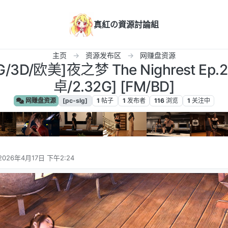
真紅の資源討論組
主页
资源发布区
网赚盘资源
LG/3D/欧美]夜之梦 The Nighrest E
卓/2.32G] [FM/BD]
网赚盘资源
[pc-slg]
1
帖子
1
发布者
116
浏览
1
关注中
2026年4月17日 下午2:24
由 编辑