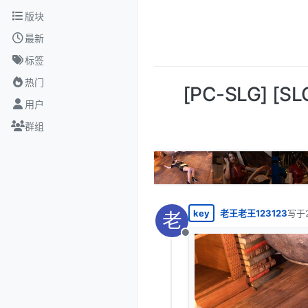
跳转至内容
版块
最新
标签
热门
[PC-SLG] [S
用户
群组
key
老王老王123123
写于
老
最后
离线