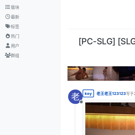
跳转至内容
版块
最新
标签
热门
[PC-SLG] [S
用户
群组
key
老王老王123123
写于
老
最后
离线