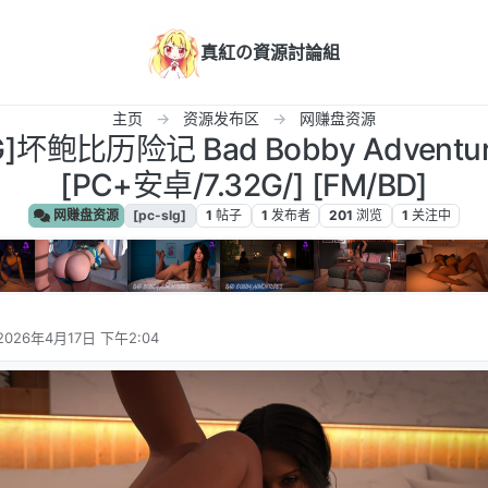
真紅の資源討論組
主页
资源发布区
网赚盘资源
LG]坏鲍比历险记 Bad Bobby Adventu
[PC+安卓/7.32G/] [FM/BD]
网赚盘资源
[pc-slg]
1
帖子
1
发布者
201
浏览
1
关注中
2026年4月17日 下午2:04
由 编辑