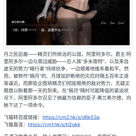
月之民后裔——精灵们所统治的公国，阿里阿多尔。君主·阿
里阿多尔一边与周边威胁——巨人族"多米南特"、以及来自
虚无的势力"暗行者"持续抗争，一边艰难地维系着和平。然
而，被称作"祸月"的、月球加护断绝的灾厄时隔五百年正逐
渐逼近。而那些企图将精灵们彻底根绝的敌对势力，无疑正
翘首以盼着那一天的到来。在"祸月"随时可能降临的紧迫状
况下，阿里阿多尔召见了她最为信赖的臣子·弗兰希尔德，向
她下达了一项命令。
飞猫转百度链接：
https://cm2.hk/s/d6k53a
飞猫直连：
https://cm1.hk/s/ti2qkk