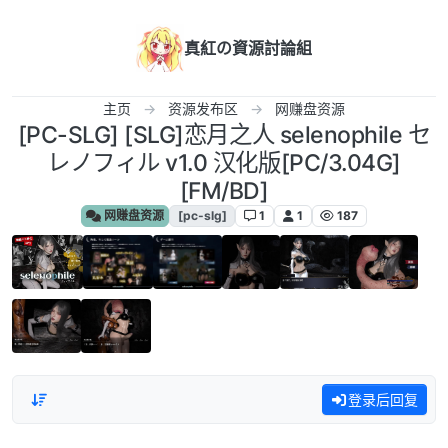
跳转至内容
真紅の資源討論組
主页
资源发布区
网赚盘资源
[PC-SLG] [SLG]恋月之人 selenophile セ
レノフィル v1.0 汉化版[PC/3.04G]
[FM/BD]
网赚盘资源
[pc-slg]
1
1
187
登录后回复