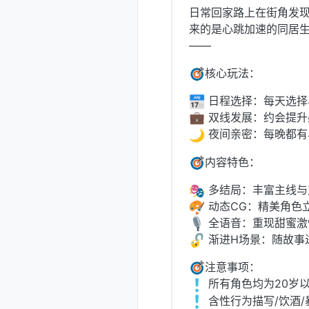
日常回家路上在街角发
来的是心跳加速的同居
——
核心玩法：
日程选择：每天选择
双线发展：约会提升
夜间亲密：每晚都有
内容特色：
多结局：丰富主线与
动态CG：精美角色
全语音：重现甜蜜激
渐进H场景：随故事
注意事项：
️ 所有角色均为20岁
️ 含性行为描写/饮酒