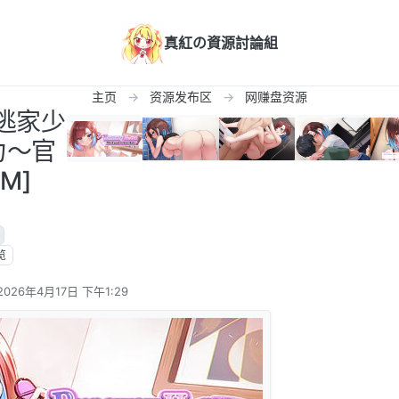
真紅の資源討論組
主页
资源发布区
网赚盘资源
V]逃家少
力〜官
M]
览
2026年4月17日 下午1:29
由 编辑