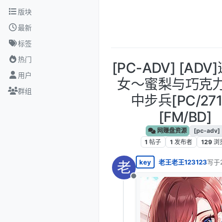
跳转至内容
版块
最新
标签
热门
[PC-ADV] [AD
用户
女〜蜜梨与巧克
群组
中步兵[PC/271
[FM/BD]
网赚盘资源
[pc-adv]
1
帖子
1
发布者
129
浏
key
老王老王123123
写于
老
最后
离线