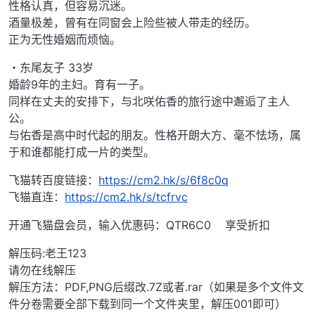
性格认真，但容易沉迷。
酒量极差，曾有在同窗会上险些被人带走的经历。
正为无性婚姻而烦恼。
・东尾友子 33岁
婚龄9年的主妇。育有一子。
同样在丈夫的安排下，与北咲佑香的旅行途中邂逅了主人
公。
与佑香是高中时代起的朋友。性格开朗大方、毫不怯场，属
于和谁都能打成一片的类型。
飞猫转百度链接：
https://cm2.hk/s/6f8c0q
飞猫直连：
https://cm2.hk/s/tcfrvc
开通飞猫盘会员，输入优惠码：QTR6C0 享受折扣
解压码:老王123
请勿在线解压
解压方法：PDF,PNG后缀改.7Z或者.rar（如果是多个文件文
件分卷需要全部下载到同一个文件夹里，解压001即可）