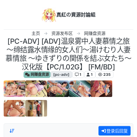
跳转至内容
真紅の資源討論組
主页
资源发布区
网赚盘资源
[PC-ADV] [ADV]温泉雾中人妻慕情之旅
～缔结露水情缘的女人们～湯けむり人妻
慕情旅 ～ゆきずりの関係を結ぶ女たち～
汉化版【PC/1.02G】 [FM/BD]
网赚盘资源
[pc-adv]
1
1
235
登录后回复