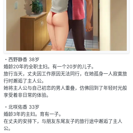
・西野静香 38岁
婚龄20年的全职主妇。有一个20岁的儿子。
旅行当天，丈夫因工作原因无法同行，在她孤身一人寂寞旅
行时邂逅了主人公。
她将主人公与自己初恋的男人重叠，仿佛回到了年轻时光般
享受着非日常的体验。
・北咲佑香 33岁
婚龄3年的主妇。育有一子。
在丈夫的安排下，与朋友东尾友子的旅行途中邂逅了主人
公。