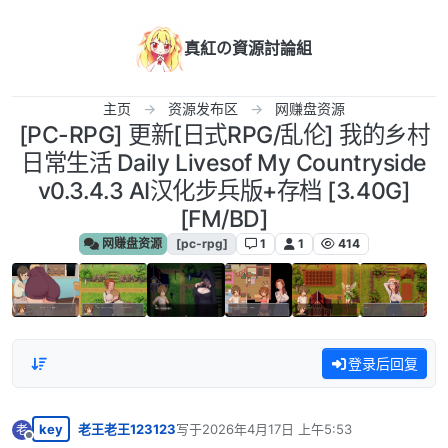
跳转至内容
真紅の資源討論組
主页
资源发布区
网赚盘资源
[PC-RPG] 更新[日式RPG/乱伦] 我的乡村
日常生活 Daily Livesof My Countryside
v0.3.4.3 AI汉化步兵版+存档 [3.40G]
[FM/BD]
网赚盘资源
[pc-rpg]
1
1
414
登录后回复
key
老王老王123123
写于
2026年4月17日 上午5:53
老
最后由 编辑
离线