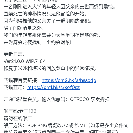
一名刚刚进入大学的年轻人因父亲的去世而感到震惊。
围绕死亡的神秘情况只是他冒险的开始，
因为他得知他的父亲欠了一群阴暗的罪犯。
除了问题清单之外，
我们的年轻英雄还需要为大学学期存足够的钱，
并为舞会之夜找到一个约会对象!
更新日志：
Ver21.0.0 WIP.7164
修复了米娅和塔米的回放菜单中的异常情况。
飞猫转百度链接：
https://cm2.hk/s/hsscdp
飞猫直连：
https://cm1.hk/s/xof0sz
开通飞猫盘会员，输入优惠码：QTR6C0 享受折扣
解压码:老王123
请勿在线解压
解压方法：PDF,PNG后缀改.7Z或者.rar（如果是多个文件文
件分卷需要全部下载到同一个文件夹里，解压001即可）