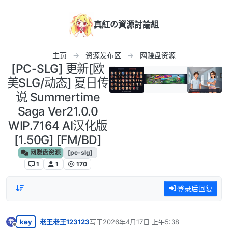
跳转至内容
真紅の資源討論組
主页
资源发布区
网赚盘资源
[PC-SLG] 更新[欧
美SLG/动态] 夏日传
说 Summertime
Saga Ver21.0.0
WIP.7164 AI汉化版
[1.50G] [FM/BD]
网赚盘资源
[pc-slg]
1
1
170
登录后回复
key
老王老王123123
写于
2026年4月17日 上午5:38
老
最后由 编辑