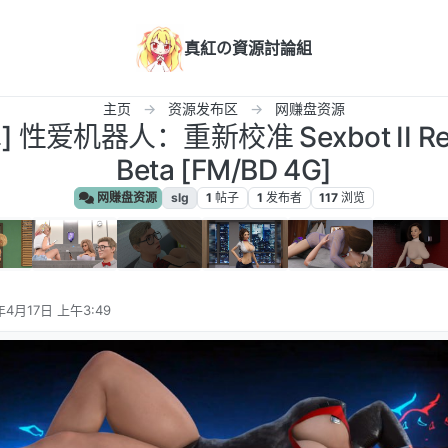
真紅の資源討論組
主页
资源发布区
网赚盘资源
性爱机器人：重新校准 Sexbot II Recal
Beta [FM/BD 4G]
网赚盘资源
slg
1
帖子
1
发布者
117
浏览
年4月17日 上午3:49
辑