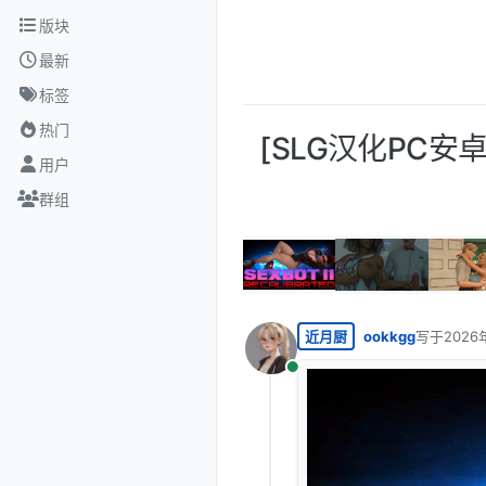
跳转至内容
版块
最新
标签
热门
[SLG汉化PC安卓] 
用户
群组
近月厨
ookkgg
写于
2026
最后由 编
在线