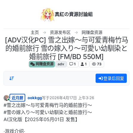
跳转至内容
真紅の資源討論組
主页
资源发布区
网赚盘资源
[ADV汉化PC] 雪之出嫁～与可爱青梅竹马
的婚前旅行 雪の嫁入り～可愛い幼馴染と
婚前旅行 [FM/BD 550M]
网赚盘资源
adv
1
1
73
登录后回复
近月厨
ookkgg
写于
2026年4月17日 上午3:26
最后由 编辑
在线
#雪之出嫁～与可爱青梅竹马的婚前旅行～
#雪の嫁入り～可愛い幼馴染と婚前旅行～
AI汉化版【2025年05月01日 发售】
·游戏介绍·