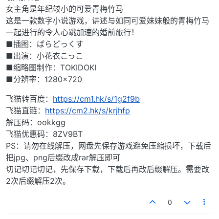
女主角是年纪较小的可爱青梅竹马
这是一款数字小说游戏，讲述与如同可爱妹妹般的青梅竹马
一起进行的令人心跳加速的婚前旅行！
■插图：ぱらどっくす
■出演：小花衣こっこ
■缩略图制作：TOKIDOKI
■分辨率：1280×720
飞猫转百度：
https://cm1.hk/s/1g2f9b
飞猫直链：
https://cm2.hk/s/krjhfp
解压码：ookkgg
飞猫优惠码：8ZV9BT
PS：请勿在线解压，网盘先保存游戏避免压缩损坏，下载后
把jpg、png后缀改成rar解压即可
切记切记切记，先保存下载，下载后再改后缀解压。需要改
2次后缀解压2次。
0