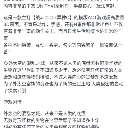
内容非常的丰富.UNITY引擎制作，手感良心，玩法有趣.
这是一款主打【战斗エロ+异种O】的横版ACT游戏超高质量
3D画面，不管是动作，手感，还有H事件都非常出色！不仅
有着非常丰富的动作关卡，而且日常生活剧情也是非常的丰
富
各种不同换装，互动，卖身，勾引等内容繁多，值得尝试一
番！
◇外太空的混乱之城，从来不是人类的底盘无数奇形怪状的
生物在这里盘踞了不知道多少年，想必没有任何正常的人类
会想和这些怪物们接触，不过人类内心的贪婪却不这麼想
为了外太空富饶的资源也为了新的殖民土地.人类秘密的启动
了探索计划
游戏剧情
外太空的混乱之城，从来不是人类的底盘
无数奇形怪状的生物在这里盘踞了不知道多少年
想必没有任何正常的人类会想和这些怪物们接触