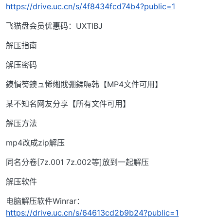
https://drive.uc.cn/s/4f8434fcd74b4?public=1
飞猫盘会员优惠码：UXTIBJ
解压指南
解压密码
鏌愪笉鐭ュ悕缃戝弸鍒嗕韩【MP4文件可用】
某不知名网友分享【所有文件可用】
解压方法
mp4改成zip解压
同名分卷[7z.001 7z.002等]放到一起解压
解压软件
电脑解压软件Winrar：
https://drive.uc.cn/s/64613cd2b9b24?public=1