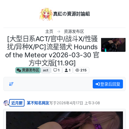
跳转至内容
真紅の資源討論組
主页
资源发布区
[大型日系ACT/官中/战斗X/性骚
扰/异种X/PC]流星猎犬 Hounds
of the Meteor v2026-03-30 官
方中文版[11.9G]
资源发布区
act
1
1
215
登录后回复
近月厨
某不知名网友
写于
2026年4月17日 上午3:08
最后由 编辑
离线