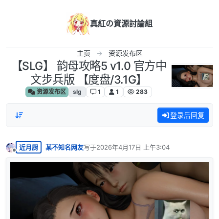
跳转至内容
真紅の資源討論組
主页
资源发布区
【SLG】 韵母攻略5 v1.0 官方中
文步兵版 【度盘/3.1G】
资源发布区
slg
1
1
283
登录后回复
近月厨
某不知名网友
写于
2026年4月17日 上午3:04
最后由 编辑
离线