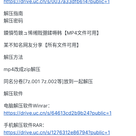
https://drive.uc.cn/s/0037a33dfb614?public=1
解压指南
解压密码
鏌愪笉鐭ュ悕缃戝弸鍒嗕韩【MP4文件可用】
某不知名网友分享【所有文件可用】
解压方法
mp4改成zip解压
同名分卷[7z.001 7z.002等]放到一起解压
解压软件
电脑解压软件Winrar：
https://drive.uc.cn/s/64613cd2b9b24?public=1
手机解压软件RAR：
https://drive.uc.cn/s/1276312e86794?public=1