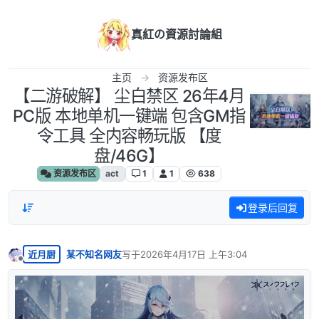
跳转至内容
真紅の資源討論組
主页
资源发布区
【二游破解】 尘白禁区 26年4月
PC版 本地单机一键端 包含GM指
令工具 全内容畅玩版 【度
盘/46G】
资源发布区
act
1
1
638
登录后回复
近月厨
某不知名网友
写于
2026年4月17日 上午3:04
最后由 编辑
离线