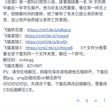
《涟漪》是一部科幻视觉小说，故事围绕着一名 18 岁的高
中最后一年学生展开。他与好友达西重聚，像往常一样去上
学，但随着时间的推移，他了解到了有关已故父亲的新信
息，这让他开始质疑父亲死亡的真相。
飞猫转百度：
https://cm1.hk/s/p8qjcs
飞猫直链1：
https://cm1.hk/s/1vqguf
飞猫直链2：
https://cm1.hk/s/ikyl0r
飞猫直链3：
https://cm2.hk/s/vfmog8
3个文件分卷需
要全部下载到同一个文件夹里，解压一个即可。
解压码：ookkgg
飞猫优惠码：8ZV9BT
PS：请勿在线解压，网盘先保存游戏避免压缩损坏，下载后
把jpg、png后缀改成rar解压即可
切记切记切记，先保存下载，下载后再改后缀解压。需要改
2次后缀解压2次。
0