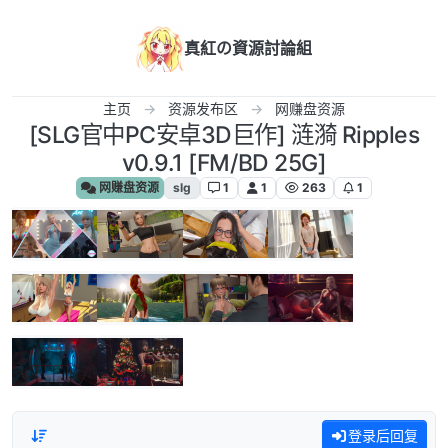
跳转至内容
真紅の資源討論組
主页
资源发布区
网赚盘资源
[SLG官中PC安卓3D巨作] 涟漪 Ripples
v0.9.1 [FM/BD 25G]
网赚盘资源
slg
1
1
263
1
登录后回复