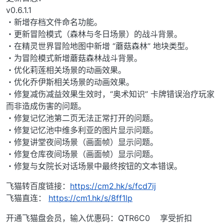
v0.6.1.1
・新增存档文件命名功能。
・更新冒险模式（森林与冬日场景）的战斗背景。
・在精灵世界冒险地图中新增 “蘑菇森林” 地块类型。
・为冒险模式新增蘑菇森林战斗背景。
・优化莉莲相关场景的动画效果。
・优化乔伊斯相关场景的动画效果。
・修复减伤减益效果生效时，“奥术知识” 卡牌错误治疗玩家
而非造成伤害的问题。
・修复记忆池第二页无法正常打开的问题。
・修复记忆池中维多利亚的图片显示问题。
・修复讲堂夜间场景（画面帧）显示问题。
・修复仓库夜间场景（画面帧）显示问题。
・修复与女院长对话场景中最终按钮的文本错误。
飞猫转百度链接：
https://cm2.hk/s/fcd7ij
飞猫直连：
https://cm1.hk/s/8ff1lp
开通飞猫盘会员，输入优惠码：QTR6C0 享受折扣