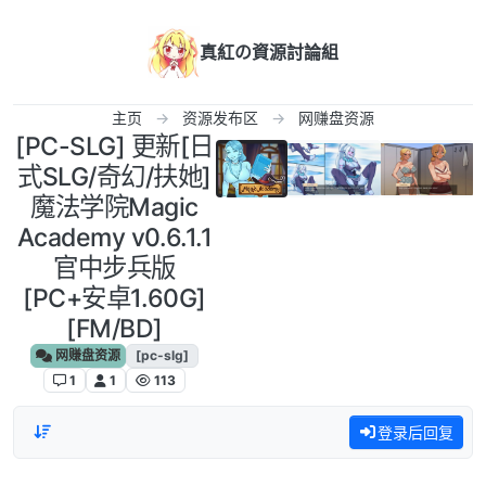
跳转至内容
真紅の資源討論組
主页
资源发布区
网赚盘资源
[PC-SLG] 更新[日
式SLG/奇幻/扶她]
魔法学院Magic
Academy v0.6.1.1
官中步兵版
[PC+安卓1.60G]
[FM/BD]
网赚盘资源
[pc-slg]
1
1
113
登录后回复