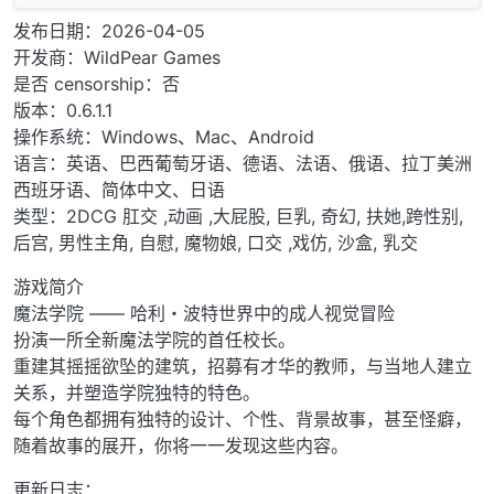
发布日期：2026-04-05
开发商：WildPear Games
是否 censorship：否
版本：0.6.1.1
操作系统：Windows、Mac、Android
语言：英语、巴西葡萄牙语、德语、法语、俄语、拉丁美洲
西班牙语、简体中文、日语
类型：2DCG 肛交 ,动画 ,大屁股, 巨乳, 奇幻, 扶她,跨性别,
后宫, 男性主角, 自慰, 魔物娘, 口交 ,戏仿, 沙盒, 乳交
游戏简介
魔法学院 —— 哈利・波特世界中的成人视觉冒险
扮演一所全新魔法学院的首任校长。
重建其摇摇欲坠的建筑，招募有才华的教师，与当地人建立
关系，并塑造学院独特的特色。
每个角色都拥有独特的设计、个性、背景故事，甚至怪癖，
随着故事的展开，你将一一发现这些内容。
更新日志：