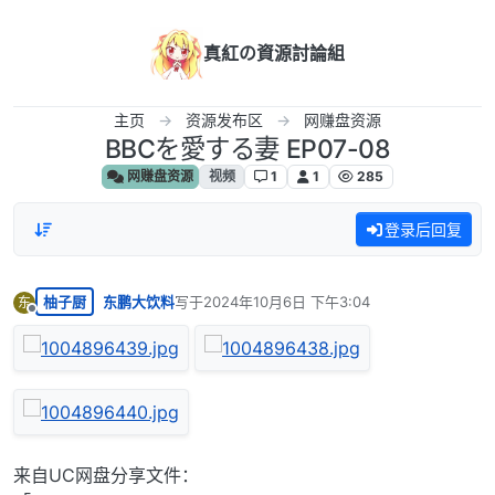
跳转至内容
真紅の資源討論組
主页
资源发布区
网赚盘资源
BBCを愛する妻 EP07-08
网赚盘资源
视频
1
1
285
登录后回复
柚子厨
东鹏大饮料
写于
2024年10月6日 下午3:04
东
最后由 编辑
离线
来自UC网盘分享文件：