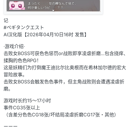
记
#ペギタンクエスト
AI汉化版【2026年04月10日16时 发售】
·游戏介绍·
击败女BOSS可获色色惩罚or战败即享凌虐折磨…包含挠痒、
揉胸的色色RPG！
这是妖精们为打倒魔王迪比尔比奥根而在希林加尔德的宏大
冒险故事。
击败女BOSS会触发色色事件，但主角战败则会遭遇凌虐折
磨。
游戏时长约15～17小时
事件CG35张以上
（含差分色色CG18张/坏结局凌虐折磨CG17张・其他）
ーーー