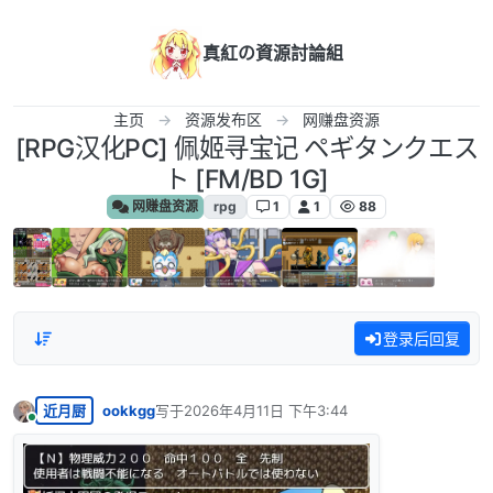
跳转至内容
真紅の資源討論組
主页
资源发布区
网赚盘资源
[RPG汉化PC] 佩姬寻宝记 ペギタンクエス
ト [FM/BD 1G]
网赚盘资源
rpg
1
1
88
登录后回复
近月厨
ookkgg
写于
2026年4月11日 下午3:44
最后由 编辑
在线