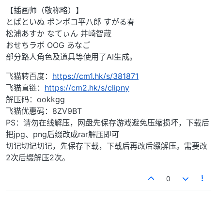
【插画师（敬称略）】
とばといぬ ポンポコ平八郎 すがる春
松浦あすか なてぃん 井崎智蔵
おせちラボ OOG あなご
部分路人角色及道具等使用了AI生成。
飞猫转百度：
https://cm1.hk/s/381871
飞猫直链：
https://cm2.hk/s/clipny
解压码：ookkgg
飞猫优惠码：8ZV9BT
PS：请勿在线解压，网盘先保存游戏避免压缩损坏，下载后
把jpg、png后缀改成rar解压即可
切记切记切记，先保存下载，下载后再改后缀解压。需要改
2次后缀解压2次。
0