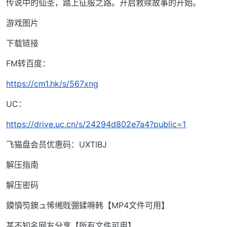
传说中的仙圣，踏上征服之路。开启救赎故事的开始。
游戏图片
下载链接
FM转百度：
https://cm1.hk/s/567xng
UC：
https://drive.uc.cn/s/24294d802e7a4?public=1
飞猫盘会员优惠码：UXTIBJ
解压指南
解压密码
鏌愪笉鐭ュ悕缃戝弸鍒嗕韩【MP4文件可用】
某不知名网友分享【所有文件可用】