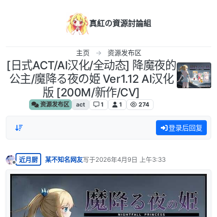
跳转至内容
真紅の資源討論組
主页
资源发布区
[日式ACT/AI汉化/全动态] 降魔夜的
公主/魔降る夜の姫 Ver1.12 AI汉化
版 [200M/新作/CV]
资源发布区
act
1
1
274
登录后回复
近月厨
某不知名网友
写于
2026年4月9日 上午3:33
最后由 编辑
离线