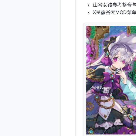
山谷女孩参考整合包
X星露谷无MOD菜