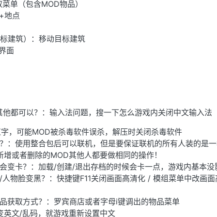
取菜单（包含MOD物品）
+地点
中目标建筑）：移动目标建筑
造界面
动，其他都可以？：输入法问题，搜一下怎么游戏内关闭中文输入法
红字，可能MOD被杀毒软件误杀，解压时关闭杀毒软件
吗？：使用整合包后可以联机，但是要保证联机的所有人装的是
新增或者删除的MOD其他人都要做相同的操作！
不会变卡？：加载/创建/退出存档的时候会卡一点，游戏内基本
/人物脸变黑？：快捷键F11关闭画面高清化 / 模组菜单中改画
饰品获取方式？：罗宾商店或者字母i键调出的物品菜单
变英文/乱码，就游戏重新设置中文