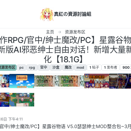
真紅の資源討論組
主页
资源发布区
RPG/官中/绅士魔改/PC】星露谷物
月新版AI邪恶绅士自由对话！新增大量
化【18.1G】
资源发布区
pc
rpg
官中
沙盒
魔改
mod
1
帖子
1
发布者
900
6日 下午4:11
官中/绅士魔改/PC】星露谷物语 V5.0瑟瑟绅士MOD整合包~3月