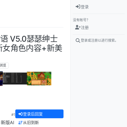
登录
没有帐号？
注册
语 V5.0瑟瑟绅士
登录或注册以进行搜索。
新女角色内容+新美
浏览
登录后回复
#1
新版AI
从旧到新