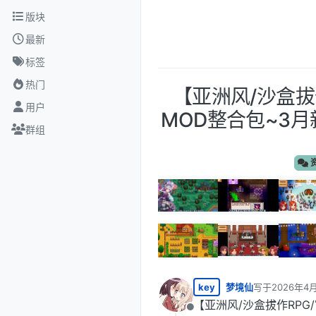
跳转至内容
版块
最新
标签
热门
【亚洲风/沙盒拔作
用户
MOD整合包~3
群组
key
梦境仙
写于
2026年4月
最后由 编辑
【亚洲风/沙盒拔作RPG/
离线