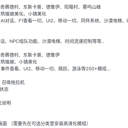
里奇赛德村、东斯卡普、德鲁伊、阳莓村、雾呜山峰
建筑植被美化、小镇美化
AI对话、F1查看一切、UI2、移动一切、同伴系统、沙漠电梯、
对话、NPC组队功能、沙漠电梯、时间流速控制等等..
里奇赛德村、东斯卡普、德鲁伊
建筑植被、小镇美化
事件查看、UI2、移动一切、跳跃、游泳等200+模组…
）：召唤拖拉机
状态
法说明
）
清画面 （需要先在可选分类里安装高清化模组）