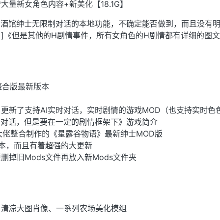
量新女角色内容+新美化【18.1G】
I酒馆绅士无限制对话的本地功能，不确定能否做到，而且没有
]《但是其他的H剧情事件，所有女角色的H剧情都有详细的图
整合版最新版本
更新了支持AI实时对话，实时剧情的游戏MOD（也支持实时色
制对话，但是要在一定的剧情框架下》游戏简介
y]大佬整合制作的《星露谷物语》最新绅士MOD版
本，而且有着超强的大更新
删掉旧Mods文件再放入新Mods文件夹
、清凉大图肖像、一系列农场美化模组