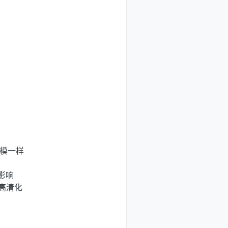
一模一样
没影响
面高清化