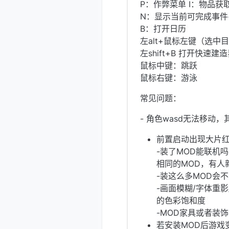
P：作弊菜单 I：物品获
N：显示当前可完成事件
B：打开日历
左alt+鼠标左键（选
左shift+B 打开快速建
鼠标中键：跳跃
鼠标右键：游泳
常见问题：
- 角色wasd无法移
前置启动出现大片
-装了MOD能联机
相同的MOD，有人
-装这么多MOD会
-画面模糊/字体重影
的色彩饱和度
-MOD家具或者装
若安装MOD后游戏