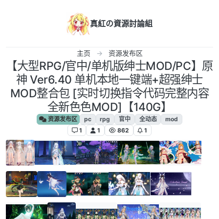
跳转至内容
真紅の資源討論組
主页
资源发布区
【大型RPG/官中/单机版绅士MOD/PC】原
神 Ver6.40 单机本地一键端+超强绅士
MOD整合包 [实时切换指令代码完整内容
全新色色MOD]【140G】
资源发布区
pc
rpg
官中
全动态
mod
1
1
862
1