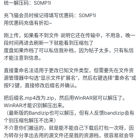
统一解压码：S0MP1I
充飞猫会员时候记得填写优惠码：S0MP1I
用优惠码充值有折扣~
刚上传，如果看不到文件 说明它还在传输中，不用急，晚一
段时间再进去刷新一下就能看到压缩包了
度盘如果炸档了可以私信我补档，因为帖子太多，只有私信
才能注意到信息。
直接重命名法适用于更改已知文件类型，但需要先在文件资
源管理器中勾选“显示文件扩展名”，然后右键选择“重命名”或
按F2键，直接修改后缀名并确认。
把后缀名.mp4改为.zip，然后用WinRAR就可以解压了。
WinRAR才能识别解压出来。
（最新版的Bandizip也可以解压，但有人反馈bandizip会有
个别压缩包解压不出来）
不介意你们搬运的，就是能不能自己下载后打包一次呀，因
为转存分享出去用的源文件还是我的资源档，很容易就会导