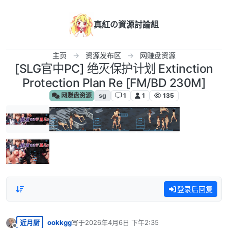
跳转至内容
真紅の資源討論組
主页
资源发布区
网赚盘资源
[SLG官中PC] 绝灭保护计划 Extinction
Protection Plan Re [FM/BD 230M]
网赚盘资源
sg
1
1
135
登录后回复
近月厨
ookkgg
写于
2026年4月6日 下午2:35
最后由 编辑