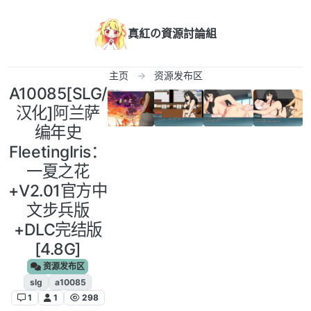
跳转至内容
真紅の資源討論組
主页
资源发布区
A10085[SLG/
汉化]阿兰萨
编年史
FleetingIris：
一夏之花
+V2.01官方中
文步兵版
+DLC完结版
[4.8G]
资源发布区
slg
a10085
1
1
298