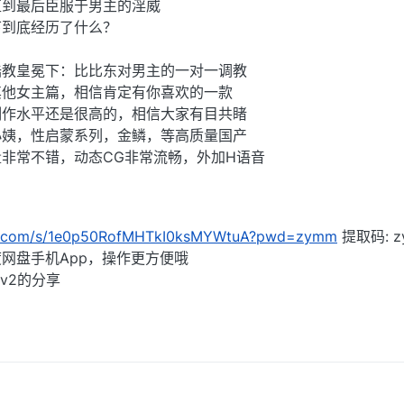
直到最后臣服于男主的淫威
下到底经历了什么？
陆教皇冕下：比比东对男主的一对一调教
其他女主篇，相信肯定有你喜欢的一款
制作水平还是很高的，相信大家有目共睹
小姨，性启蒙系列，金鳞，等高质量国产
非常不错，动态CG非常流畅，外加H语音
idu.com/s/1e0p50RofMHTkI0ksMYWtuA?pwd=zymm
提取码: z
网盘手机App，操作更方便哦
v2的分享