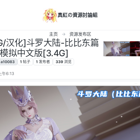
真紅の資源討論組
主页
资源发布区
SLG/汉化]斗罗大陆-比比东篇
模拟中文版[3.4G]
a10083
1
帖子
1
发布者
339
浏览
上午6:13