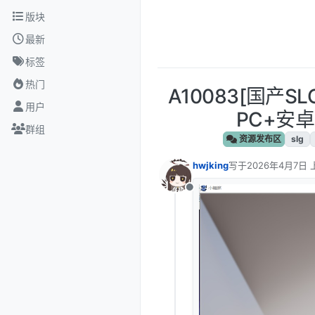
跳转至内容
版块
最新
标签
热门
A10083[国产
用户
PC+安卓
群组
资源发布区
slg
hwjking
写于
2026年4月7日 
最后由 编辑
离线