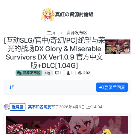
跳转至内容
真紅の資源討論組
主页
资源发布区
[互动SLG/官中/奇幻/PC]绝望与荣
光的战场DX Glory & Miserable
Survivors DX Ver1.0.9 官方中文
版+DLC[1.04G]
资源发布区
slg
1
1
202
登录后回复
近月厨
某不知名网友
写于
2026年4月6日 上午4:04
最后由 编辑
离线