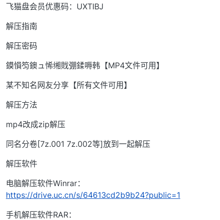
飞猫盘会员优惠码：UXTIBJ
解压指南
解压密码
鏌愪笉鐭ュ悕缃戝弸鍒嗕韩【MP4文件可用】
某不知名网友分享【所有文件可用】
解压方法
mp4改成zip解压
同名分卷[7z.001 7z.002等]放到一起解压
解压软件
电脑解压软件Winrar：
https://drive.uc.cn/s/64613cd2b9b24?public=1
手机解压软件RAR：