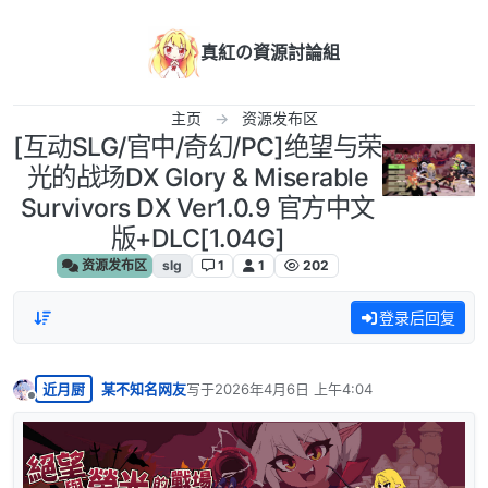
跳转至内容
真紅の資源討論組
主页
资源发布区
[互动SLG/官中/奇幻/PC]绝望与荣
光的战场DX Glory & Miserable
Survivors DX Ver1.0.9 官方中文
版+DLC[1.04G]
资源发布区
slg
1
1
202
登录后回复
近月厨
某不知名网友
写于
2026年4月6日 上午4:04
最后由 编辑
离线