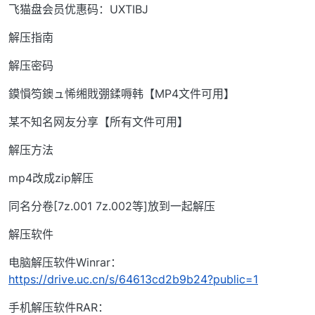
飞猫盘会员优惠码：UXTIBJ
解压指南
解压密码
鏌愪笉鐭ュ悕缃戝弸鍒嗕韩【MP4文件可用】
某不知名网友分享【所有文件可用】
解压方法
mp4改成zip解压
同名分卷[7z.001 7z.002等]放到一起解压
解压软件
电脑解压软件Winrar：
https://drive.uc.cn/s/64613cd2b9b24?public=1
手机解压软件RAR：